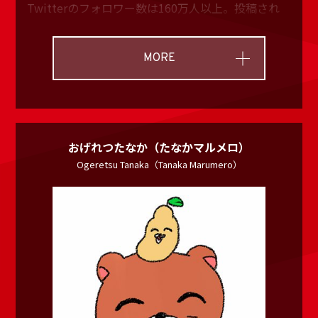
Twitterのフォロワー数は160万人以上。投稿され
る動画は、総再生数10億を超えている。歌唱、作
詞、作曲、編曲、エンジニアリングまで自らで行
MORE
い、10代を始めとする若者から絶大な人気を集めて
いる。その類まれな才能と世界観は多岐にわたる評
価を受け、中国を始め海外でも支持を得ている。ま
た2020年3月25日にワンマン公演「ひきこもりでも
LIVEがしたい！～すーぱーまふまふわーるど2020
おげれつたなか（たなかマルメロ）
Ogeretsu Tanaka（Tanaka Marumero）
＠東京ドーム～」、3月26日に自らがオーガナイズ
する音楽フェス「ひきこもりたちでもフェスがした
い！～世界征服Ⅱ＠東京ドーム～」を開催が決定し
ている。