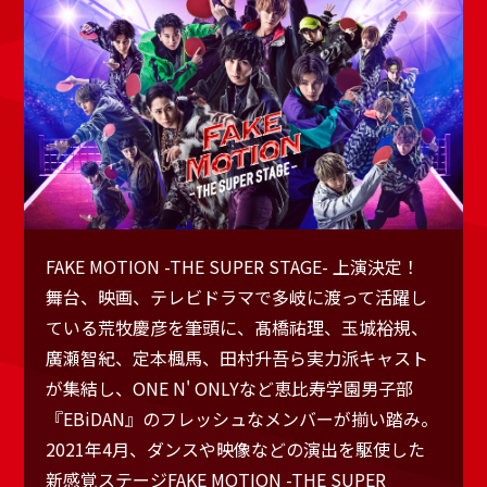
FAKE MOTION -THE SUPER STAGE- 上演決定！
舞台、映画、テレビドラマで多岐に渡って活躍し
ている荒牧慶彦を筆頭に、髙橋祐理、玉城裕規、
廣瀬智紀、定本楓馬、田村升吾ら実力派キャスト
が集結し、ONE N' ONLYなど恵比寿学園男子部
『EBiDAN』のフレッシュなメンバーが揃い踏み。
2021年4月、ダンスや映像などの演出を駆使した
新感覚ステージFAKE MOTION -THE SUPER