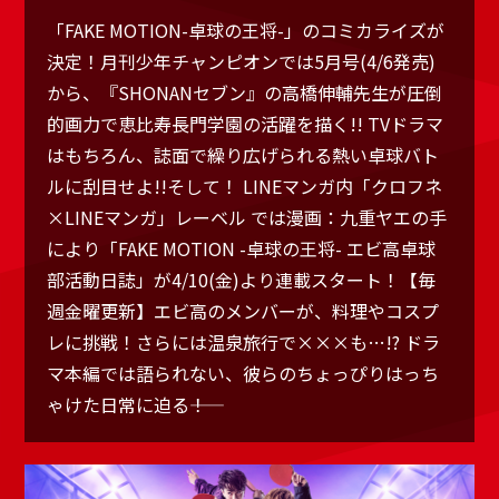
「FAKE MOTION-卓球の王将-」のコミカライズが
決定！月刊少年チャンピオンでは5月号(4/6発売)
から、『SHONANセブン』の高橋伸輔先生が圧倒
的画力で恵比寿長門学園の活躍を描く!! TVドラマ
はもちろん、誌面で繰り広げられる熱い卓球バト
ルに刮目せよ!!そして！ LINEマンガ内「クロフネ
×LINEマンガ」レーベル では漫画：九重ヤエの手
により「FAKE MOTION -卓球の王将- エビ高卓球
部活動日誌」が4/10(金)より連載スタート！【毎
週金曜更新】エビ高のメンバーが、料理やコスプ
レに挑戦！さらには温泉旅行で×××も…!? ドラ
マ本編では語られない、彼らのちょっぴりはっち
ゃけた日常に迫る――！