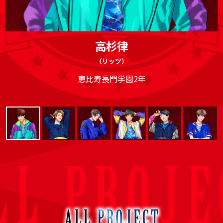
高杉律
（リッツ）
恵比寿長門学園2年