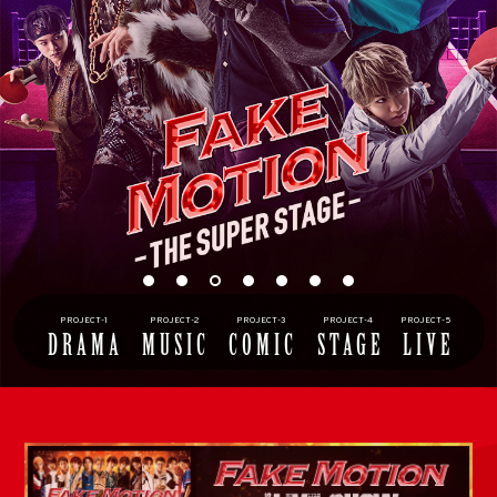
PROJECT-
1
PROJECT-
2
PROJECT-
3
PROJECT-
4
PROJECT-
5
DRAMA
MUSIC
COMIC
STAGE
LIVE