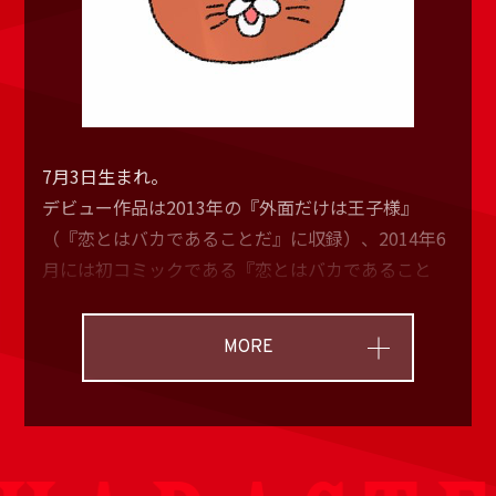
7月3日生まれ。
デビュー作品は2013年の『外面だけは王子様』
（『恋とはバカであることだ』に収録）、2014年6
月には初コミックである『恋とはバカであること
だ』を出版。
デビュー時から、新人とは思えぬ画力と繊細な心理
MORE
描写で今後の活動を期待されており、どの作品もク
オリティ高く描かれている。特にキャラクターたち
の生き生きとした表情が魅力的。思わず読み手が胸
を打たれるほど人間くさく、その表情を見るためだ
けでも読む価値があるのではと思うほど素晴らしい